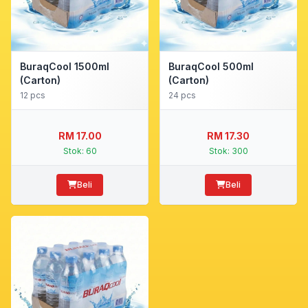
BuraqCool 1500ml
BuraqCool 500ml
(Carton)
(Carton)
12 pcs
24 pcs
-
-
RM 17.00
RM 17.30
Stok: 60
Stok: 300
Beli
Beli