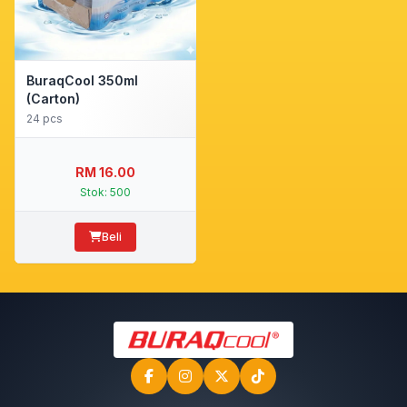
BuraqCool 350ml
(Carton)
24 pcs
-
RM 16.00
Stok: 500
Beli